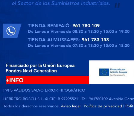
el Sector de los Suministros Industriales.
TIENDA BENIFAIÓ:
961 780 109
De Lunes a Viernes de 08:30 a 13:30 y 15:00 a 19:00
TIENDA ALMUSSAFES:
961 783 153
De Lunes a Viernes de 07:30 a 13:30 y 15:00 a 18:30
Financiado por la Unión Europea
Fondos Next Generation
+INFO
PVPS VÁLIDOS SALVO ERROR TIPOGRÁFICO
HERRERO BOSCH S.L. © CIF: B-97295521 - Tel: 961780109 Avenida German
Todos los derechos reservados.
Aviso legal
|
Política de privacidad
|
Polí