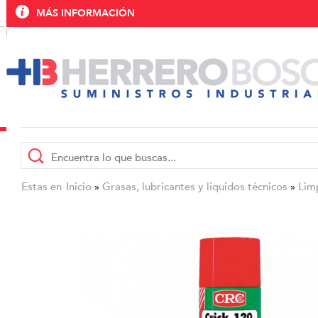
MÁS INFORMACIÓN
Estas en
Inicio
Grasas, lubricantes y líquidos técnicos
Limp
»
»