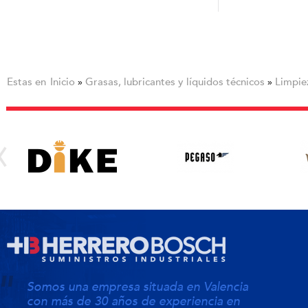
Estas en
Inicio
Grasas, lubricantes y líquidos técnicos
Limpie
»
»
Somos una empresa situada en Valencia
con más de 30 años de experiencia en