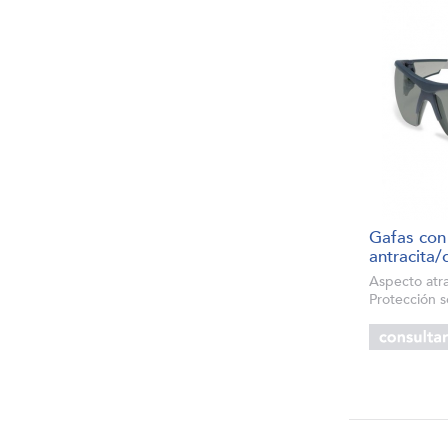
Gafas con
antracita/
Aspecto atra
Protección s
supravision e
antiempañant
al rayado y a