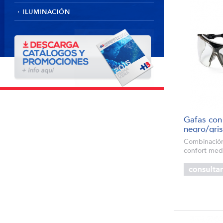
ILUMINACIÓN
Gafas con 
negro/gris
Combinación
confort med
componentes
Recubrimien
excellence: 
exterior muy 