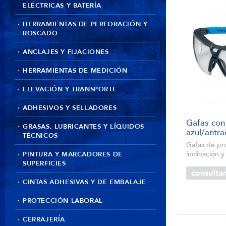
ELÉCTRICAS Y BATERÍA
HERRAMIENTAS DE PERFORACIÓN Y
ROSCADO
ANCLAJES Y FIJACIONES
HERRAMIENTAS DE MEDICIÓN
ELEVACIÓN Y TRANSPORTE
ADHESIVOS Y SELLADORES
Gafas con 
GRASAS, LUBRICANTES Y LÍQUIDOS
azul/antra
TÉCNICOS
Gafas de pro
inclinación y
PINTURA Y MARCADORES DE
ajustable pa
SUPERFICIES
máxima. Con
supravision e
CINTAS ADHESIVAS Y DE EMBALAJE
antiempañant
PROTECCIÓN LABORAL
CERRAJERÍA