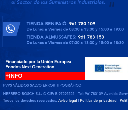
el Sector de los Suministros Industriales.
TIENDA BENIFAIÓ:
961 780 109
De Lunes a Viernes de 08:30 a 13:30 y 15:00 a 19:00
TIENDA ALMUSSAFES:
961 783 153
De Lunes a Viernes de 07:30 a 13:30 y 15:00 a 18:30
Financiado por la Unión Europea
Fondos Next Generation
+INFO
PVPS VÁLIDOS SALVO ERROR TIPOGRÁFICO
HERRERO BOSCH S.L. © CIF: B-97295521 - Tel: 961780109 Avenida German
Todos los derechos reservados.
Aviso legal
|
Política de privacidad
|
Polí