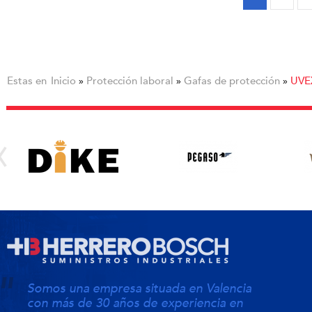
Estas en
Inicio
Protección laboral
Gafas de protección
UVE
»
»
»
Somos una empresa situada en Valencia
con más de 30 años de experiencia en