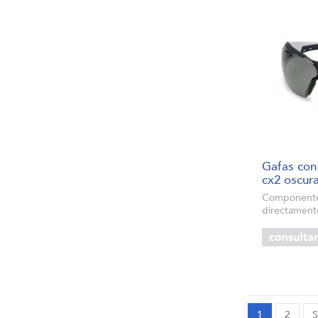
Gafas con
cx2 oscur
Componente
directamente
uvex supravi
antiempañant
al rayado y 
Mon...
1
2
S