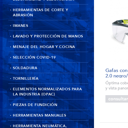
HERRAMIENTAS DE CORTE Y
ABRASIÓN
IMANES
LAVADO Y PROTECCIÓN DE MANOS
MENAJE DEL HOGAR Y COCINA
SELECCIÓN COVID-19
SOLDADURA
Gafas con
2.0 negro/
TORNILLERÍA
Óptima cober
y vista pano
ELEMENTOS NORMALIZADOS PARA
Recubrimien
LA INDUSTRIA (OPAC)
excellence: 
exterior muy
PIEZAS DE FUNDICIÓN
produc...
HERRAMIENTAS MANUALES
HERRAMIENTA NEUMÁTICA,