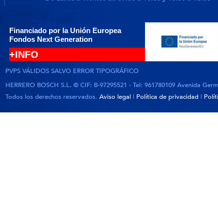
Financiado por la Unión Europea
Fondos Next Generation
+INFO
PVPS VÁLIDOS SALVO ERROR TIPOGRÁFICO
HERRERO BOSCH S.L. © CIF: B-97295521 - Tel: 961780109 Avenida German
Todos los derechos reservados.
Aviso legal
|
Política de privacidad
|
Polí