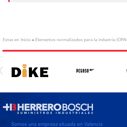
Estas en
Inicio
Elementos normalizados para la industria (OPA
»
Somos una empresa situada en Valencia