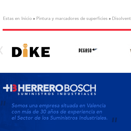
Estas en
Inicio
Pintura y marcadores de superficies
Disolven
»
»
Somos una empresa situada en Valencia
con más de 30 años de experiencia en
el Sector de los Suministros Industriales.