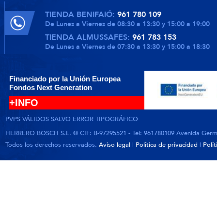
TIENDA BENIFAIÓ:
961 780 109
De Lunes a Viernes de 08:30 a 13:30 y 15:00 a 19:00
TIENDA ALMUSSAFES:
961 783 153
De Lunes a Viernes de 07:30 a 13:30 y 15:00 a 18:30
Financiado por la Unión Europea
Fondos Next Generation
+INFO
PVPS VÁLIDOS SALVO ERROR TIPOGRÁFICO
HERRERO BOSCH S.L. © CIF: B-97295521 - Tel: 961780109 Avenida German
Todos los derechos reservados.
Aviso legal
|
Política de privacidad
|
Polí