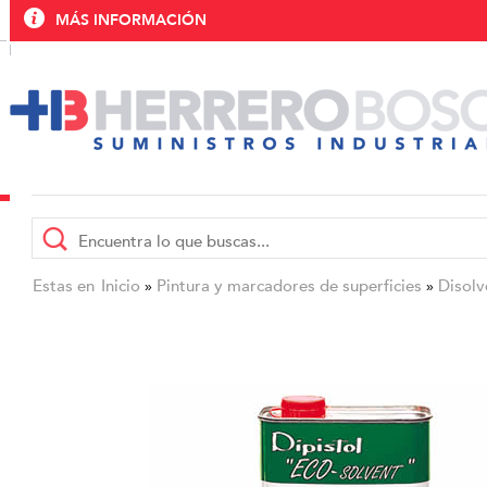
MÁS INFORMACIÓN
Estas en
Inicio
Pintura y marcadores de superficies
Disolv
»
»