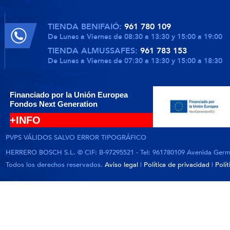
TIENDA BENIFAIÓ:
961 780 109
De Lunes a Viernes de 08:30 a 13:30 y 15:00 a 19:00
TIENDA ALMUSSAFES:
961 783 153
De Lunes a Viernes de 07:30 a 13:30 y 15:00 a 18:30
Financiado por la Unión Europea
Fondos Next Generation
+INFO
PVPS VÁLIDOS SALVO ERROR TIPOGRÁFICO
HERRERO BOSCH S.L. © CIF: B-97295521 - Tel: 961780109 Avenida German
Todos los derechos reservados.
Aviso legal
|
Política de privacidad
|
Polí