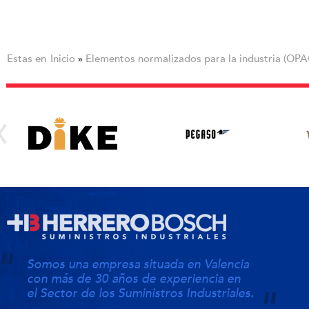
Estas en
Inicio
Elementos normalizados para la industria (OPA
»
Somos una empresa situada en Valencia
con más de 30 años de experiencia en
el Sector de los Suministros Industriales.