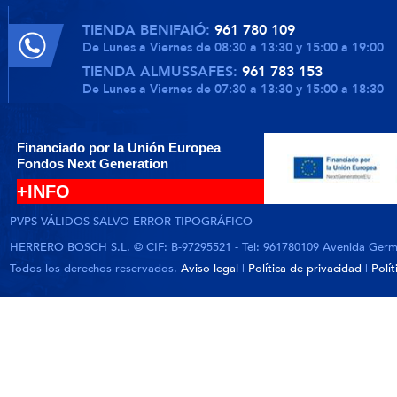
TIENDA BENIFAIÓ:
961 780 109
De Lunes a Viernes de 08:30 a 13:30 y 15:00 a 19:00
TIENDA ALMUSSAFES:
961 783 153
De Lunes a Viernes de 07:30 a 13:30 y 15:00 a 18:30
Financiado por la Unión Europea
Fondos Next Generation
+INFO
PVPS VÁLIDOS SALVO ERROR TIPOGRÁFICO
HERRERO BOSCH S.L. © CIF: B-97295521 - Tel: 961780109 Avenida German
Todos los derechos reservados.
Aviso legal
|
Política de privacidad
|
Polí