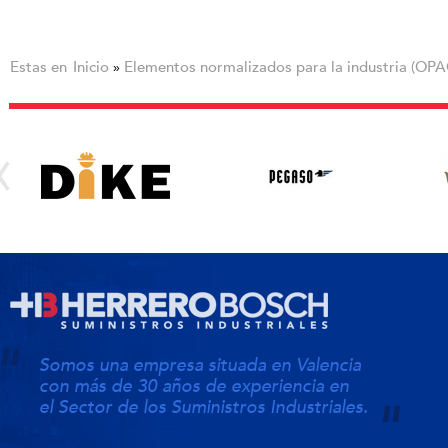
Estas en
Inicio
Elementos normalizados para la industria (OPA
»
Somos una empresa situada en Valencia
con más de 30 años de experiencia en
el Sector de los Suministros Industriales.