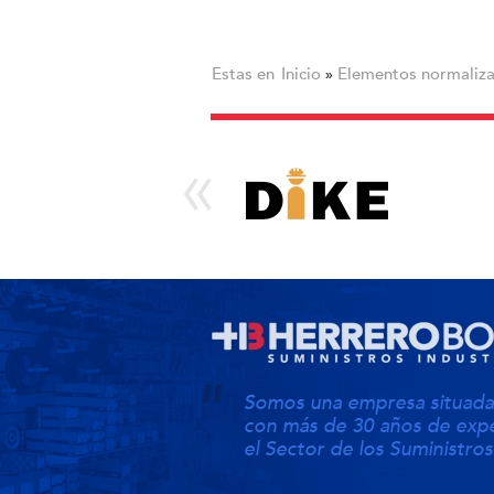
Estas en
Inicio
Elementos normaliza
»
Somos una empresa situada 
con más de 30 años de expe
el Sector de los Suministros