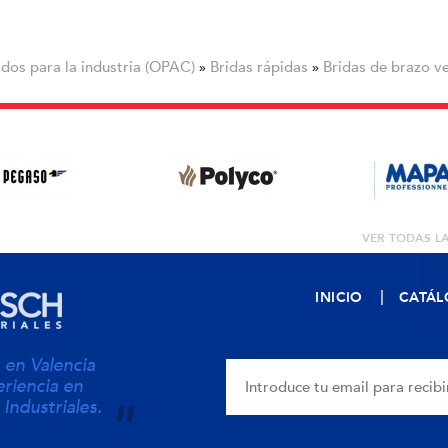
dos para la industria (OPAC)
Bridas rápidas
Bridas de brazo ve
»
»
VER TODAS L
INICIO
CATÁ
en Valencia
riencia en
 Industriales.