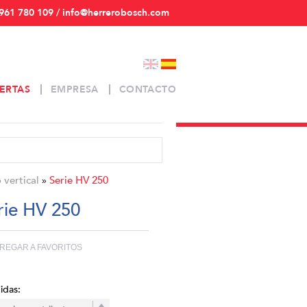
961 780 109 / info@herrerobosch.com
ERTAS
EMPRESA
CONTACTO
 vertical
Serie HV 250
»
rie HV 250
REGAR A FAVORITOS
idas: