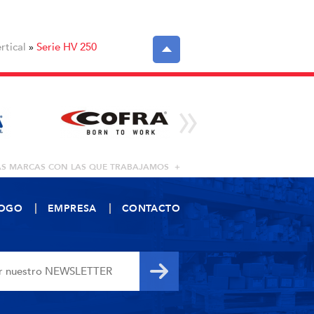
rtical
Serie HV 250
»
AS MARCAS CON LAS QUE TRABAJAMOS +
LOGO
EMPRESA
CONTACTO