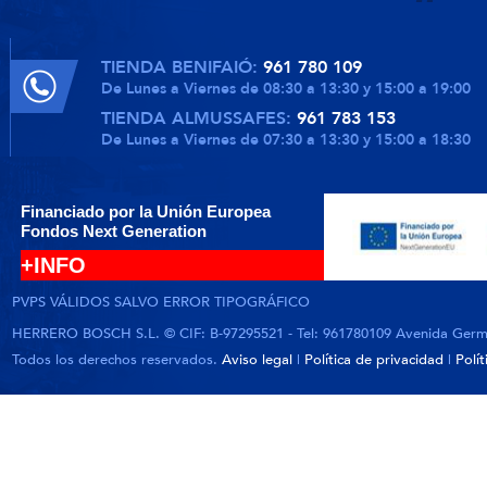
TIENDA BENIFAIÓ:
961 780 109
De Lunes a Viernes de 08:30 a 13:30 y 15:00 a 19:00
TIENDA ALMUSSAFES:
961 783 153
De Lunes a Viernes de 07:30 a 13:30 y 15:00 a 18:30
Financiado por la Unión Europea
Fondos Next Generation
+INFO
PVPS VÁLIDOS SALVO ERROR TIPOGRÁFICO
HERRERO BOSCH S.L. © CIF: B-97295521 - Tel: 961780109 Avenida German
Todos los derechos reservados.
Aviso legal
|
Política de privacidad
|
Polí