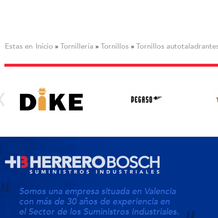
Estas en
Inicio
Tornillería
Tornillos
Tornillos autotaladrante
»
»
»
Somos una empresa situada en Valencia
con más de 30 años de experiencia en
el Sector de los Suministros Industriales.