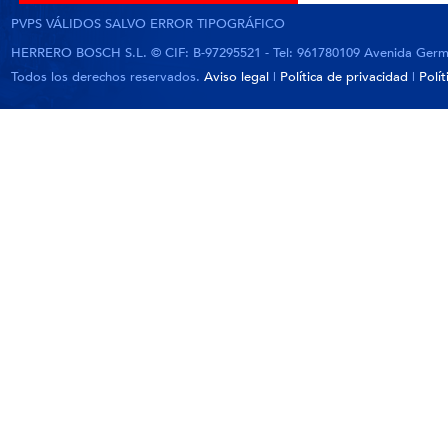
PVPS VÁLIDOS SALVO ERROR TIPOGRÁFICO
HERRERO BOSCH S.L. © CIF: B-97295521 - Tel: 961780109 Avenida German
Todos los derechos reservados.
Aviso legal
|
Política de privacidad
|
Polí