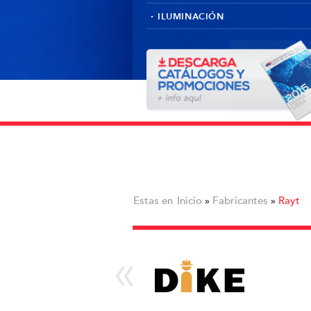
ILUMINACIÓN
Estas en
Inicio
Fabricantes
Rayt
»
»