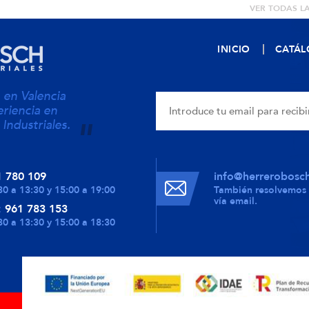
VER TODAS L
INICIO
CATÁ
en Valencia
riencia en
 Industriales.
1 780 109
info@herrerobosc
30 a 13:30 y 15:00 a 19:00
También resolvemos 
vía email.
:
961 783 153
30 a 13:30 y 15:00 a 18:30