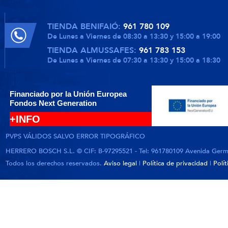
TIENDA BENIFAIÓ:
961 780 109
De Lunes a Viernes de 08:30 a 13:30 y 15:00 a 19:00
TIENDA ALMUSSAFES:
961 783 153
De Lunes a Viernes de 07:30 a 13:30 y 15:00 a 18:30
Financiado por la Unión Europea
Fondos Next Generation
+INFO
PVPS VÁLIDOS SALVO ERROR TIPOGRÁFICO
HERRERO BOSCH S.L. © CIF: B-97295521 - Tel: 961780109 Avenida German
Todos los derechos reservados.
Aviso legal
|
Política de privacidad
|
Polí