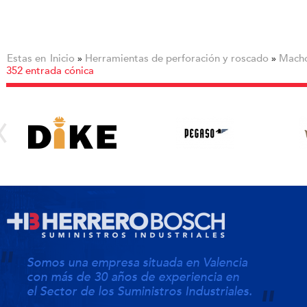
Estas en
Inicio
Herramientas de perforación y roscado
Macho
»
»
352 entrada cónica
Somos una empresa situada en Valencia
con más de 30 años de experiencia en
el Sector de los Suministros Industriales.