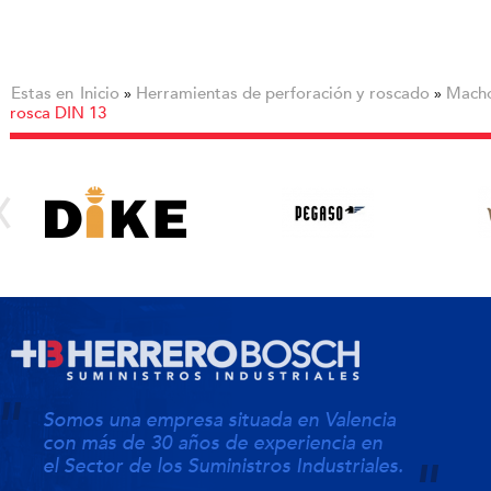
Estas en
Inicio
Herramientas de perforación y roscado
Macho
»
»
rosca DIN 13
Somos una empresa situada en Valencia
con más de 30 años de experiencia en
el Sector de los Suministros Industriales.