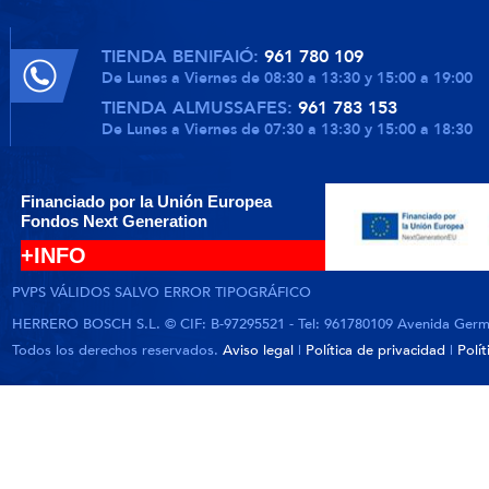
TIENDA BENIFAIÓ:
961 780 109
De Lunes a Viernes de 08:30 a 13:30 y 15:00 a 19:00
TIENDA ALMUSSAFES:
961 783 153
De Lunes a Viernes de 07:30 a 13:30 y 15:00 a 18:30
Financiado por la Unión Europea
Fondos Next Generation
+INFO
PVPS VÁLIDOS SALVO ERROR TIPOGRÁFICO
HERRERO BOSCH S.L. © CIF: B-97295521 - Tel: 961780109 Avenida German
Todos los derechos reservados.
Aviso legal
|
Política de privacidad
|
Polí