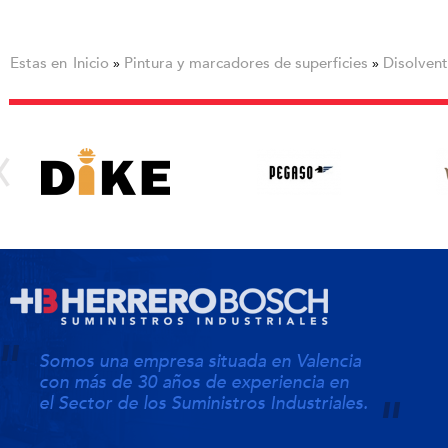
Estas en
Inicio
Pintura y marcadores de superficies
Disolven
»
»
Somos una empresa situada en Valencia
con más de 30 años de experiencia en
el Sector de los Suministros Industriales.