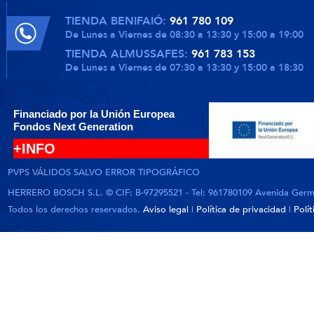
TIENDA BENIFAIÓ:
961 780 109
De Lunes a Viernes de 08:30 a 13:30 y 15:00 a 19:00
TIENDA ALMUSSAFES:
961 783 153
De Lunes a Viernes de 07:30 a 13:30 y 15:00 a 18:30
Financiado por la Unión Europea
Fondos Next Generation
+INFO
PVPS VÁLIDOS SALVO ERROR TIPOGRÁFICO
HERRERO BOSCH S.L. © CIF: B-97295521 - Tel: 961780109 Avenida German
Todos los derechos reservados.
Aviso legal
|
Política de privacidad
|
Polí