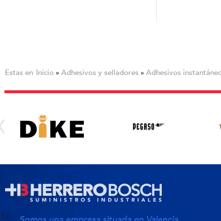
Estas en
Inicio
Adhesivos y selladores
Adhesivos instantáneo
»
»
Somos una empresa situada en Valencia