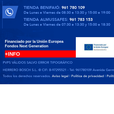
TIENDA BENIFAIÓ:
961 780 109
De Lunes a Viernes de 08:30 a 13:30 y 15:00 a 19:00
TIENDA ALMUSSAFES:
961 783 153
De Lunes a Viernes de 07:30 a 13:30 y 15:00 a 18:30
Financiado por la Unión Europea
Fondos Next Generation
+INFO
PVPS VÁLIDOS SALVO ERROR TIPOGRÁFICO
HERRERO BOSCH S.L. © CIF: B-97295521 - Tel: 961780109 Avenida German
Todos los derechos reservados.
Aviso legal
|
Política de privacidad
|
Polí