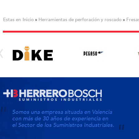
Estas en
Inicio
Herramientas de perforación y roscado
Fresa
»
»
Somos una empresa situada en Valencia
con más de 30 años de experiencia en
el Sector de los Suministros Industriales.