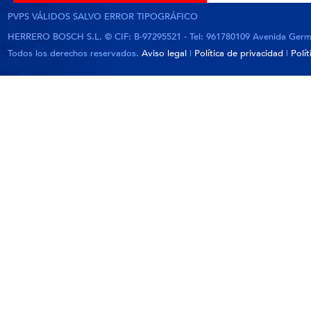
PVPS VÁLIDOS SALVO ERROR TIPOGRÁFICO
HERRERO BOSCH S.L. © CIF: B-97295521 - Tel: 961780109 Avenida German
Todos los derechos reservados.
Aviso legal
|
Política de privacidad
|
Polí