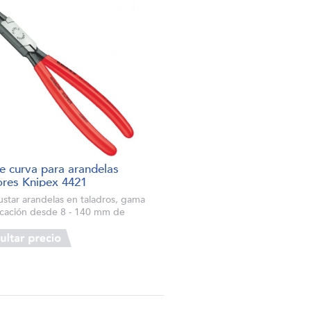
te curva para arandelas
iores Knipex 4421
justar arandelas en taladros, gama
icación desde 8 - 140 mm de
ro Tipo sólido, forjado Puntas
slizantes de gran precisión Cuerpo
ates y puntas: acero al cro...