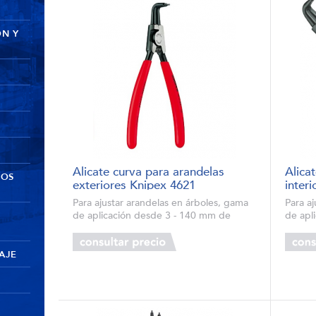
ÓN Y
Alicate curva para arandelas
Alica
DOS
exteriores Knipex 4621
inter
Para ajustar arandelas en árboles, gama
Para a
de aplicación desde 3 - 140 mm de
de apl
diámetro Tipo sólido, forjado Puntas
diámet
antideslizantes de gran precisión Cuerpo
antide
de alicates y puntas: acero al crom...
de alic
AJE