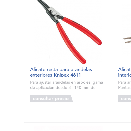
Alicate recta para arandelas
Alica
exteriores Knipex 4611
inter
Para ajustar arandelas en árboles, gama
Para a
de aplicación desde 3 - 140 mm de
Puntas
diámetro Tipo sólido, forjado Puntas
resist
antideslizantes de gran precisión Cuerpo
alarga
de alicates y puntas: acero al crom...
sujeci
...