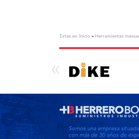
Estas en
Inicio
Herramientas manua
»
Somos una empresa situada 
con más de 30 años de expe