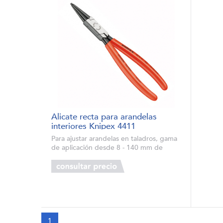
Alicate recta para arandelas
interiores Knipex 4411
Para ajustar arandelas en taladros, gama
de aplicación desde 8 - 140 mm de
diámetro Tipo sólido, forjado Puntas
antideslizantes de gran precisión Cuerpo
de alicates y puntas: acero al cro...
1