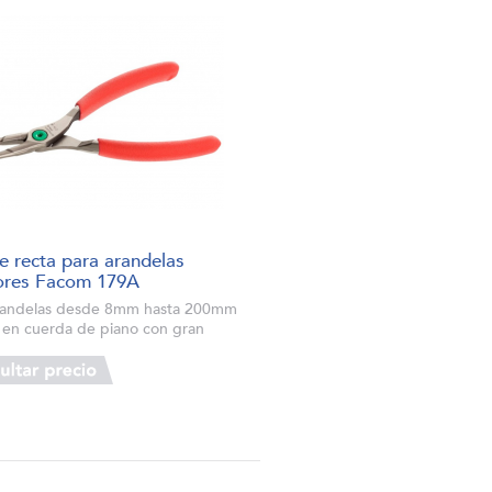
te recta para arandelas
iores Facom 179A
randelas desde 8mm hasta 200mm
 en cuerda de piano con gran
encia a al deformación Puntas
das y orientadas 10º para una
ón óptima de las arandelas Código