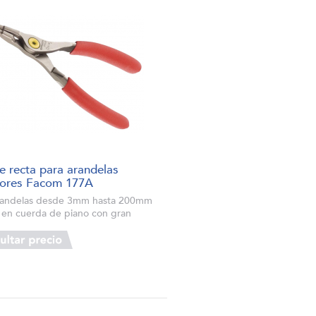
te recta para arandelas
iores Facom 177A
randelas desde 3mm hasta 200mm
 en cuerda de piano con gran
encia a al deformación Puntas
das y orientadas 10º para una
ón óptima de las arandelas Código