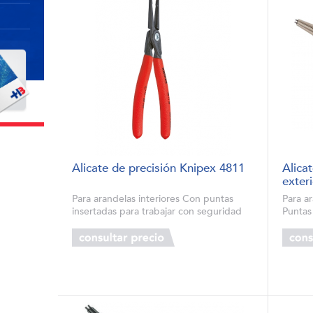
Alicate de precisión Knipex 4811
Alica
exter
Para arandelas interiores Con puntas
Para a
insertadas para trabajar con seguridad
Puntas
Alta resistencia en el uso continuo: una
resist
vida útil hasta 10 veces más elevada con
alarga
puntas pretorneadas Articula...
sujeci
...