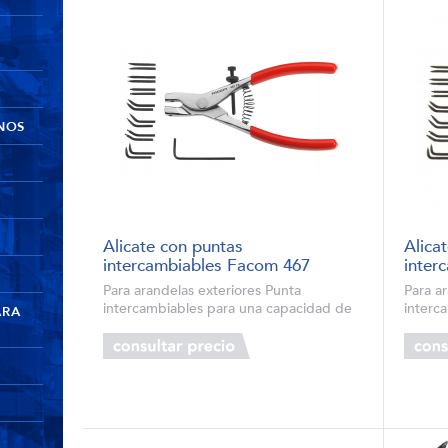
NOS
Alicate con puntas
Alica
intercambiables Facom 467
inter
Para arandelas exteriores Punta
Para ar
intercambiables para una capacidad de
interc
ARA
3-63mm Cremallera para sujetar sin
8-63mm
esfuerzo las Arandelas durante la
esfuer
colocación (dispone de un gatillo de
coloca
liberació...
liberaci