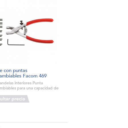
te con puntas
cambiables Facom 469
andelas interiores Punta
ambiables para una capacidad de
 Cremallera para sujetar sin
zo las Arandelas durante la
ción (dispone de un gatillo de
ó...