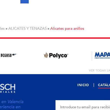
les
ALICATES Y TENAZAS
Alicates para anillos
»
»
VER TODAS L
INICIO
CATÁ
en Valencia
riencia en