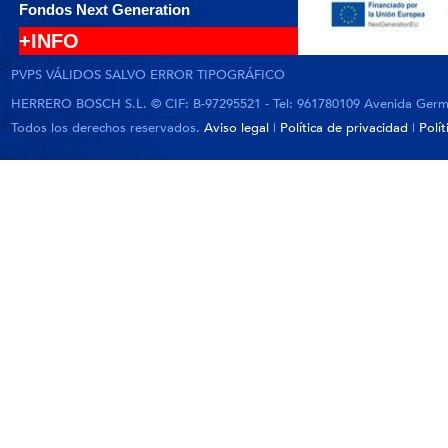
Fondos Next Generation
+INFO
PVPS VÁLIDOS SALVO ERROR TIPOGRÁFICO
HERRERO BOSCH S.L. © CIF: B-97295521 - Tel: 961780109 Avenida German
Todos los derechos reservados.
Aviso legal
|
Política de privacidad
|
Polí