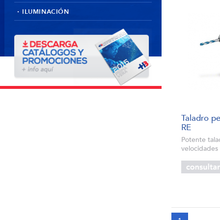
ILUMINACIÓN
Taladro p
RE
Potente tal
velocidades 
avance en el
una larga vi
seguridad me