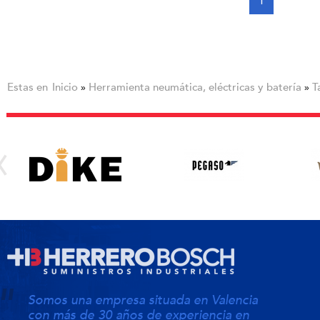
1
Estas en
Inicio
Herramienta neumática, eléctricas y batería
T
»
»
Somos una empresa situada en Valencia
con más de 30 años de experiencia en