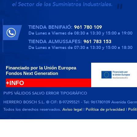
el Sector de los Suministros Industriales.
TIENDA BENIFAIÓ:
961 780 109
De Lunes a Viernes de 08:30 a 13:30 y 15:00 a 19:00
TIENDA ALMUSSAFES:
961 783 153
De Lunes a Viernes de 07:30 a 13:30 y 15:00 a 18:30
Financiado por la Unión Europea
Fondos Next Generation
+INFO
PVPS VÁLIDOS SALVO ERROR TIPOGRÁFICO
HERRERO BOSCH S.L. © CIF: B-97295521 - Tel: 961780109 Avenida German
Todos los derechos reservados.
Aviso legal
|
Política de privacidad
|
Polí