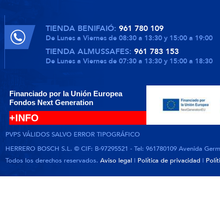
TIENDA BENIFAIÓ:
961 780 109
De Lunes a Viernes de 08:30 a 13:30 y 15:00 a 19:00
TIENDA ALMUSSAFES:
961 783 153
De Lunes a Viernes de 07:30 a 13:30 y 15:00 a 18:30
Financiado por la Unión Europea
Fondos Next Generation
+INFO
PVPS VÁLIDOS SALVO ERROR TIPOGRÁFICO
HERRERO BOSCH S.L. © CIF: B-97295521 - Tel: 961780109 Avenida German
Todos los derechos reservados.
Aviso legal
|
Política de privacidad
|
Polí