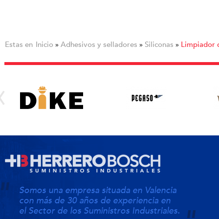
Estas en
Inicio
Adhesivos y selladores
Siliconas
Limpiador d
»
»
»
Somos una empresa situada en Valencia
con más de 30 años de experiencia en
el Sector de los Suministros Industriales.