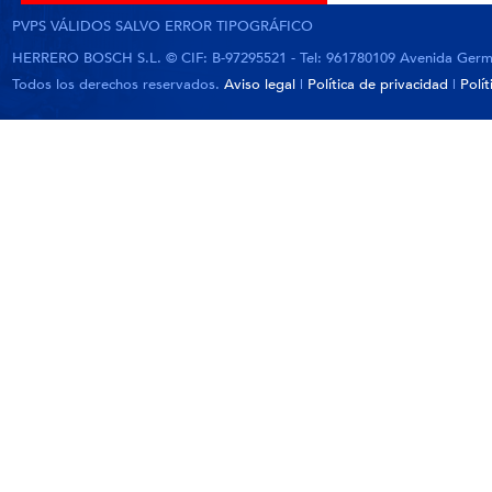
PVPS VÁLIDOS SALVO ERROR TIPOGRÁFICO
HERRERO BOSCH S.L. © CIF: B-97295521 - Tel: 961780109 Avenida German
Todos los derechos reservados.
Aviso legal
|
Política de privacidad
|
Polí